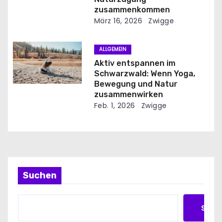
i
zusammenkommen
März 16, 2026
Zwigge
o
n
ALLGEMEIN
Aktiv entspannen im
Schwarzwald: Wenn Yoga,
Bewegung und Natur
zusammenwirken
Feb. 1, 2026
Zwigge
Suchen
Such