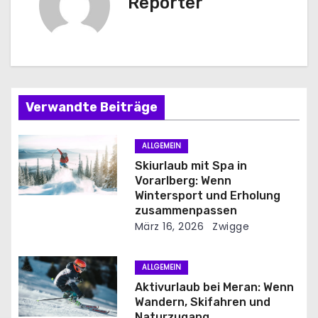
r
Reporter
a
g
s
Verwandte Beiträge
n
a
ALLGEMEIN
Skiurlaub mit Spa in
v
Vorarlberg: Wenn
Wintersport und Erholung
i
zusammenpassen
März 16, 2026
Zwigge
g
a
ALLGEMEIN
Aktivurlaub bei Meran: Wenn
t
Wandern, Skifahren und
Naturzugang