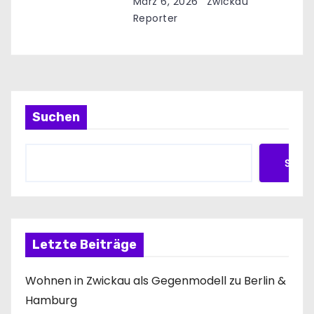
März 6, 2026
Zwickau
g
Reporter
a
t
i
Suchen
o
n
Such
Letzte Beiträge
Wohnen in Zwickau als Gegenmodell zu Berlin &
Hamburg