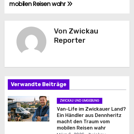
e
mobilen Reisen wahr
i
t
Von
Zwickau
r
Reporter
a
g
s
Verwandte Beiträge
n
a
ZWICKAU UND UMGEBUNG
Van-Life im Zwickauer Land?
v
Ein Händler aus Dennheritz
macht den Traum vom
i
mobilen Reisen wahr