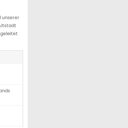
l unserer
Altstadt
 geleitet
ands