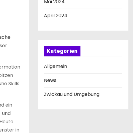
Mai 2024
April 2024
ische
ser
Kategorien
Allgemein
formation
pitzen
News
he Skills
Zwickau und Umgebung
d ein
- und
 Heute
enster in