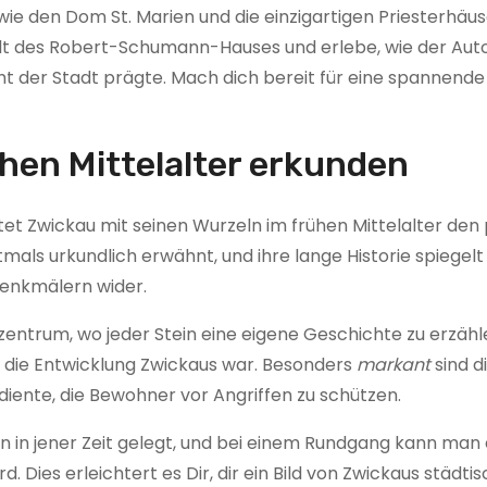
e den Dom St. Marien und die einzigartigen Priesterhäus
Welt des Robert-Schumann-Hauses und erlebe, wie der Au
t der Stadt prägte. Mach dich bereit für eine spannende 
hen Mittelalter erkunden
et Zwickau mit seinen Wurzeln im frühen Mittelalter den
als urkundlich erwähnt, und ihre lange Historie spiegelt 
Denkmälern wider.
ntrum, wo jeder Stein eine eigene Geschichte zu erzähle
ür die Entwicklung Zwickaus war. Besonders
markant
sind d
diente, die Bewohner vor Angriffen zu schützen.
en in jener Zeit gelegt, und bei einem Rundgang kann man 
rd. Dies erleichtert es Dir, dir ein Bild von Zwickaus städt