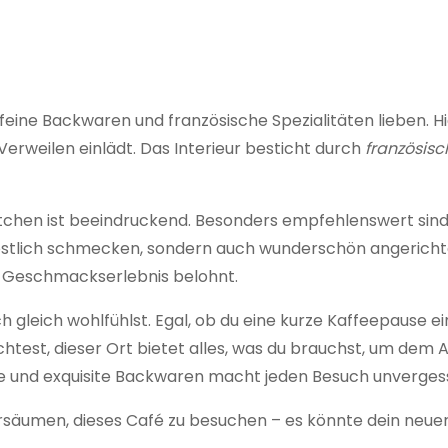
ie feine Backwaren und französische Spezialitäten lieben. H
rweilen einlädt. Das Interieur besticht durch
französisc
tchen ist beeindruckend. Besonders empfehlenswert sind 
köstlich schmecken, sondern auch wunderschön angerichtet
n Geschmackserlebnis belohnt.
h gleich wohlfühlst. Egal, ob du eine kurze Kaffeepause ei
est, dieser Ort bietet alles, was du brauchst, um dem A
e und exquisite Backwaren macht jeden Besuch unvergess
 versäumen, dieses Café zu besuchen – es könnte dein neue