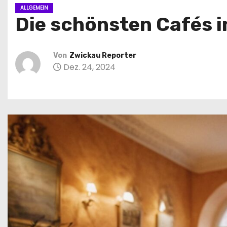
n
ALLGEMEIN
Die schönsten Cafés 
Von
Zwickau Reporter
Dez. 24, 2024