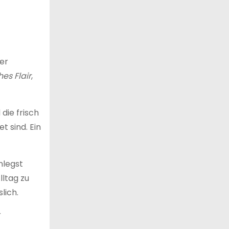
ier
hes Flair
,
die frisch
 sind. Ein
nlegst
lltag zu
lich.
r