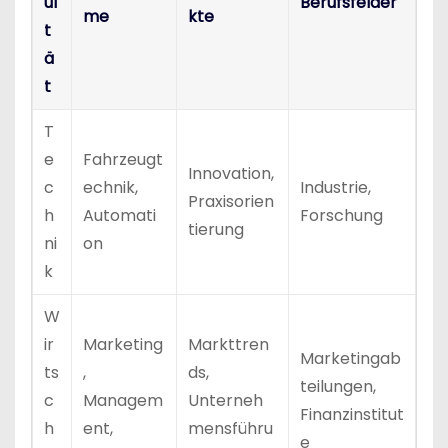
ul
Berufsfelder
me
kte
t
ä
t
T
e
Fahrzeugt
Innovation,
c
echnik,
Industrie,
Praxisorien
h
Automati
Forschung
tierung
ni
on
k
W
ir
Marketing
Markttren
Marketingab
ts
,
ds,
teilungen,
c
Managem
Unterneh
Finanzinstitut
h
ent,
mensführu
e