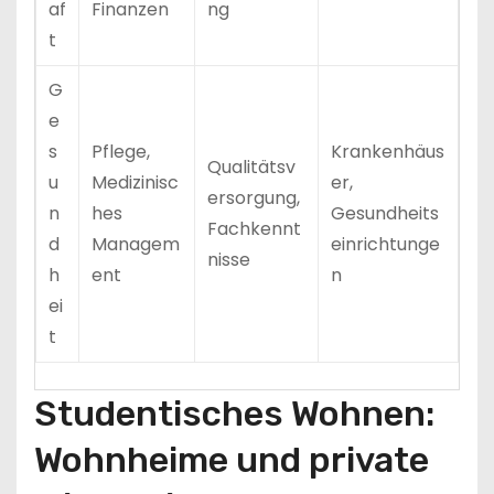
af
Finanzen
ng
t
G
e
s
Pflege,
Krankenhäus
Qualitätsv
u
Medizinisc
er,
ersorgung,
n
hes
Gesundheits
Fachkennt
d
Managem
einrichtunge
nisse
h
ent
n
ei
t
Studentisches Wohnen:
Wohnheime und private