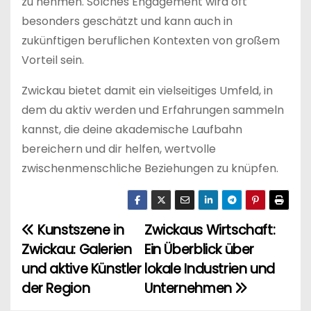
zu nehmen. Solches Engagement wird oft
besonders geschätzt und kann auch in
zukünftigen beruflichen Kontexten von großem
Vorteil sein.
Zwickau bietet damit ein vielseitiges Umfeld, in
dem du aktiv werden und Erfahrungen sammeln
kannst, die deine akademische Laufbahn
bereichern und dir helfen, wertvolle
zwischenmenschliche Beziehungen zu knüpfen.
Kunstszene in
Zwickaus Wirtschaft:
B
Zwickau: Galerien
Ein Überblick über
e
und aktive Künstler
lokale Industrien und
der Region
Unternehmen
i