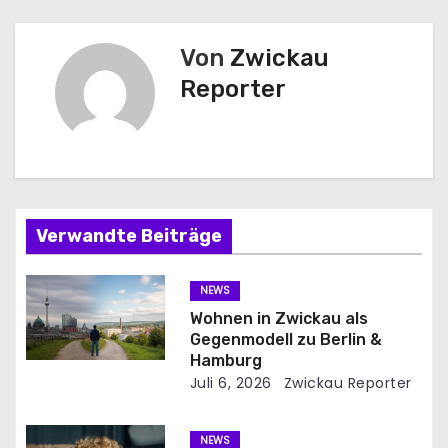
t
r
Von
Zwickau
Reporter
a
g
s
n
Verwandte Beiträge
a
NEWS
v
Wohnen in Zwickau als
Gegenmodell zu Berlin &
i
Hamburg
Juli 6, 2026
Zwickau Reporter
g
a
NEWS