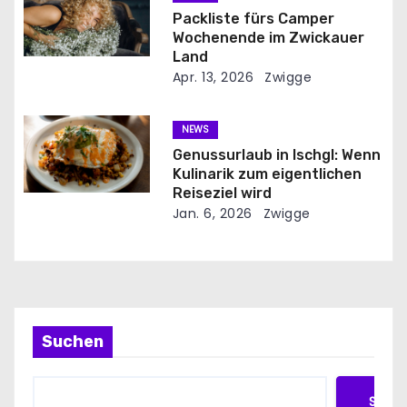
Packliste fürs Camper
t
Wochenende im Zwickauer
Land
i
Apr. 13, 2026
Zwigge
o
NEWS
n
Genussurlaub in Ischgl: Wenn
Kulinarik zum eigentlichen
Reiseziel wird
Jan. 6, 2026
Zwigge
Suchen
Such